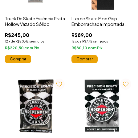
Truck De Skate Essência Prata
Lixa de Skate Mob Grip
Hollow Vazado Sólido
Emborrachada Importada
Adesiva Bubble Free 9"X33"
R$245,00
R$89,00
12
x
de
R$20,42
sem juros
12
x
de
R$7,42
sem juros
R$220,50
com
R$80,10
com
Comprar