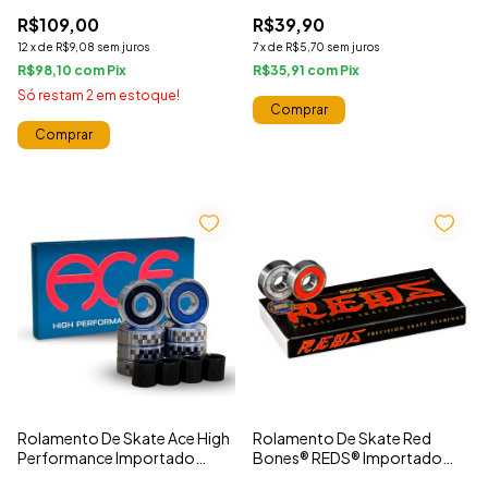
Com Chave 10
R$109,00
R$39,90
12
x
de
R$9,08
sem juros
7
x
de
R$5,70
sem juros
R$98,10
com
R$35,91
com
Só restam
2
em estoque!
Comprar
Comprar
Rolamento De Skate Ace High
Rolamento De Skate Red
Performance Importado
Bones® REDS® Importado
Original
Original