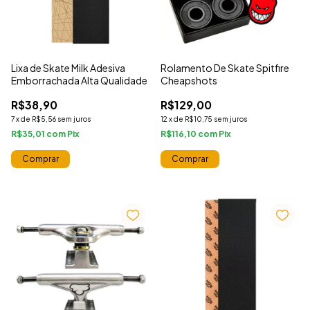
Lixa de Skate Milk Adesiva
Rolamento De Skate Spitfire
Emborrachada Alta Qualidade
Cheapshots
R$38,90
R$129,00
7
x
de
R$5,56
sem juros
12
x
de
R$10,75
sem juros
R$35,01
com
R$116,10
com