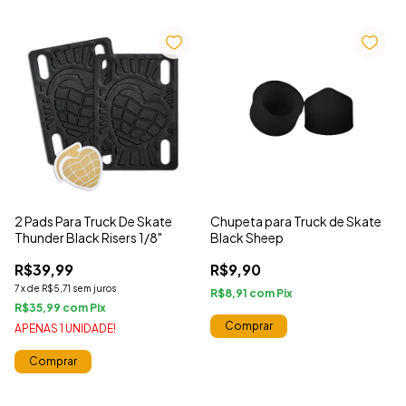
2 Pads Para Truck De Skate
Chupeta para Truck de Skate
Thunder Black Risers 1/8"
Black Sheep
R$39,99
R$9,90
7
x
de
R$5,71
sem juros
R$8,91
com
R$35,99
com
APENAS 1 UNIDADE!