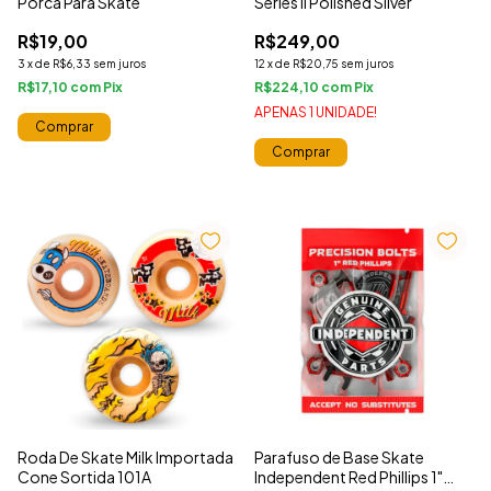
Porca Para Skate
Series II Polished Silver
R$19,00
R$249,00
3
x
de
R$6,33
sem juros
12
x
de
R$20,75
sem juros
R$17,10
com
R$224,10
com
APENAS 1 UNIDADE!
Comprar
Roda De Skate Milk Importada
Parafuso de Base Skate
Cone Sortida 101A
Independent Red Phillips 1"