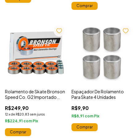
Comprar
Rolamento de Skate Bronson
Espaçador De Rolamento
Speed Co. G2 lmportado
Para Skate 4 Unidades
Original
R$249,90
R$9,90
12
x
de
R$20,83
sem juros
R$8,91
com
R$224,91
com