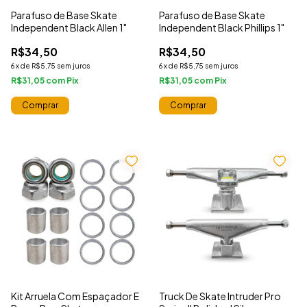
Parafuso de Base Skate
Parafuso de Base Skate
Independent Black Allen 1"
Independent Black Phillips 1"
R$34,50
R$34,50
6
x
de
R$5,75
sem juros
6
x
de
R$5,75
sem juros
R$31,05
com
R$31,05
com
Kit Arruela Com Espaçador E
Truck De Skate Intruder Pro