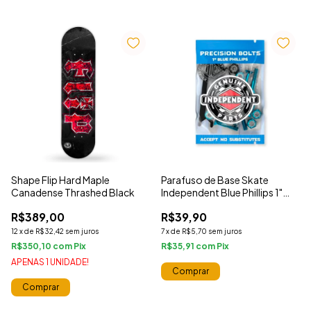
Shape Flip Hard Maple
Parafuso de Base Skate
Canadense Thrashed Black
Independent Blue Phillips 1"
Com Chave 10
R$389,00
R$39,90
12
x
de
R$32,42
sem juros
7
x
de
R$5,70
sem juros
R$350,10
com
R$35,91
com
APENAS 1 UNIDADE!
Comprar