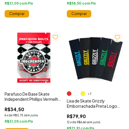
R$31,05
com
R$58,50
com
Comprar
Parafuso De Base Skate
+3
Independent Phillips Vermelho
Lixa de Skate Grizzly
1"
Emborrachada Preta Logo
R$34,50
Escrita Colorida
R$79,90
6
x
de
R$5,75
sem juros
R$31,05
com
12
x
de
R$6,66
sem juros
R$71,91
com