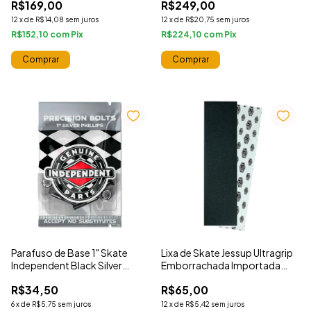
R$169,00
R$249,00
12
x
de
R$14,08
sem juros
12
x
de
R$20,75
sem juros
R$152,10
com
R$224,10
com
Parafuso de Base 1" Skate
Lixa de Skate Jessup Ultragrip
Independent Black Silver
Emborrachada Importada
Phillips Porca 10
Adesiva Preta
R$34,50
R$65,00
6
x
de
R$5,75
sem juros
12
x
de
R$5,42
sem juros