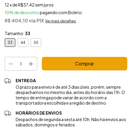
12
x de
R$37,42
sem juros
10% de desconto
pagando com Boleto
R$ 404,10
via PIX
Ver mais detalhes
Tamanho:
33
33
44
55
ENTREGA
O prazo para envio é de até 3 dias úteis, porém, sempre
despachamos no mesmo dia, antes do horário das 11h. O
tempo de entrega pode variar de acordo com a
transportadora escolhida e a região de destino.
HORÁRIOS DE ENVIOS
Despachos de segunda a sexta até 10h. Não há envios aos
sábados, domingos e feriados.