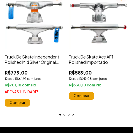
Truck De Skate Independent
Truck De Skate Ace AF1
Polished Mid Silver Original
Polished Importado
Importado
R$779,00
R$589,00
12
x
de
R$64,92
sem juros
12
x
de
R$49,08
sem juros
R$701,10
com
R$530,10
com
APENAS 1 UNIDADE!
Comprar
Comprar