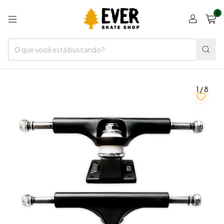
0
1
/
8