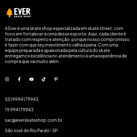
A Ever é uma skate shop especializada em skate street, com
foco em fortalecer a cena desse esporte. Aqui, cada cliente é
tratado com respeito e atenção, porque nosso compromisso
é fazer com que seu investimento valha a pena. Com uma
equipe preparada e apaixonada pela cultura do skate,
entregamos excelência no atendimento e uma experiência de
compra que vai muito além.
5519994179943
19 994179943
sac@everskateshop.com.br
São José do Rio Pardo- SP