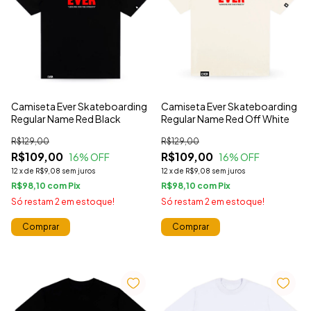
Camiseta Ever Skateboarding
Camiseta Ever Skateboarding
Regular Name Red Black
Regular Name Red Off White
R$129,00
R$129,00
R$109,00
R$109,00
16
% OFF
16
% OFF
12
x
de
R$9,08
sem juros
12
x
de
R$9,08
sem juros
R$98,10
com
R$98,10
com
Só restam
2
em estoque!
Só restam
2
em estoque!
Comprar
Comprar