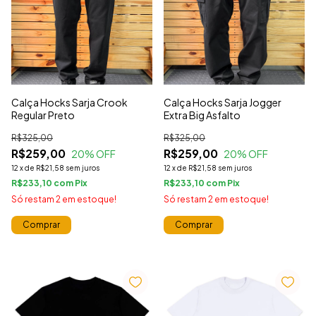
Calça Hocks Sarja Crook
Calça Hocks Sarja Jogger
Regular Preto
Extra Big Asfalto
R$325,00
R$325,00
R$259,00
R$259,00
20
% OFF
20
% OFF
12
x
de
R$21,58
sem juros
12
x
de
R$21,58
sem juros
R$233,10
com
R$233,10
com
Só restam
2
em estoque!
Só restam
2
em estoque!
Comprar
Comprar