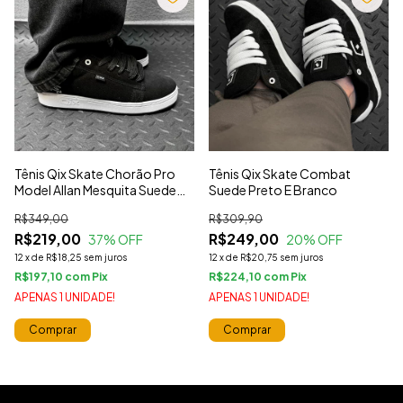
Tênis Qix Skate Chorão Pro
Tênis Qix Skate Combat
Model Allan Mesquita Suede
Suede Preto E Branco
Preto E Branco
R$349,00
R$309,90
R$219,00
R$249,00
37
% OFF
20
% OFF
12
x
de
R$18,25
sem juros
12
x
de
R$20,75
sem juros
R$197,10
com
R$224,10
com
APENAS 1 UNIDADE!
APENAS 1 UNIDADE!
Comprar
Comprar