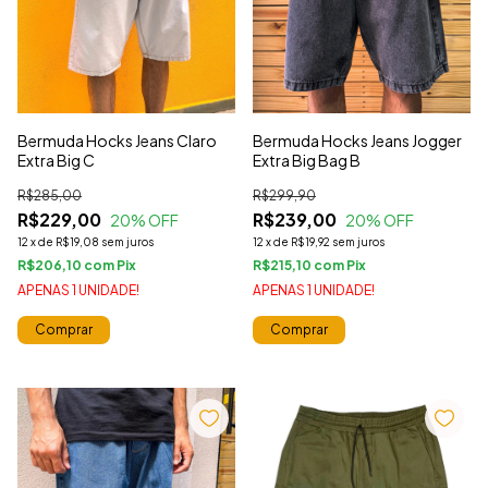
Bermuda Hocks Jeans Claro
Bermuda Hocks Jeans Jogger
Extra Big C
Extra Big Bag B
R$285,00
R$299,90
R$229,00
R$239,00
20
% OFF
20
% OFF
12
x
de
R$19,08
sem juros
12
x
de
R$19,92
sem juros
R$206,10
com
R$215,10
com
APENAS 1 UNIDADE!
APENAS 1 UNIDADE!
Comprar
Comprar