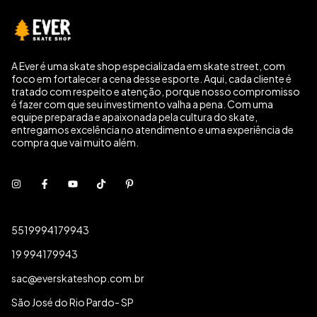
A Ever é uma skate shop especializada em skate street, com
foco em fortalecer a cena desse esporte. Aqui, cada cliente é
tratado com respeito e atenção, porque nosso compromisso
é fazer com que seu investimento valha a pena. Com uma
equipe preparada e apaixonada pela cultura do skate,
entregamos excelência no atendimento e uma experiência de
compra que vai muito além.
5519994179943
19 994179943
sac@everskateshop.com.br
São José do Rio Pardo- SP