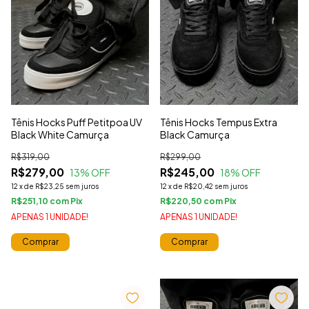
Tênis Hocks Puff Petitpoa UV
Tênis Hocks Tempus Extra
Black White Camurça
Black Camurça
R$319,00
R$299,00
R$279,00
R$245,00
13
% OFF
18
% OFF
12
x
de
R$23,25
sem juros
12
x
de
R$20,42
sem juros
R$251,10
com
R$220,50
com
APENAS 1 UNIDADE!
APENAS 1 UNIDADE!
Comprar
Comprar