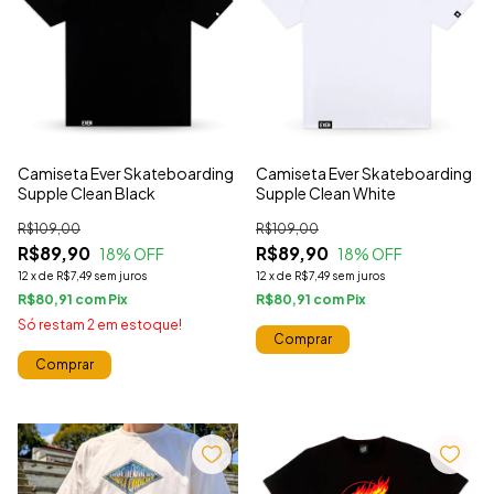
Camiseta Ever Skateboarding
Camiseta Ever Skateboarding
Supple Clean Black
Supple Clean White
R$109,00
R$109,00
R$89,90
R$89,90
18
% OFF
18
% OFF
12
x
de
R$7,49
sem juros
12
x
de
R$7,49
sem juros
R$80,91
com
R$80,91
com
Só restam
2
em estoque!
Comprar
Comprar