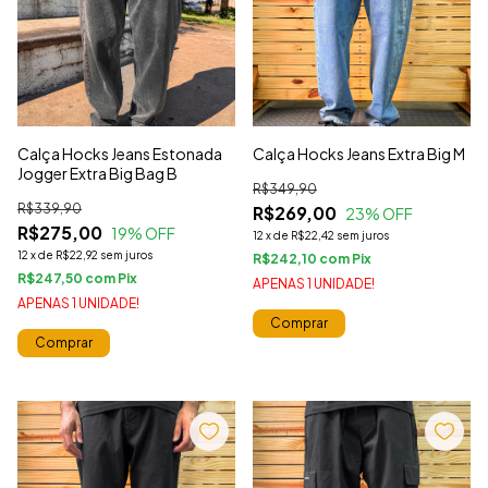
Calça Hocks Jeans Estonada
Calça Hocks Jeans Extra Big M
Jogger Extra Big Bag B
R$349,90
R$339,90
R$269,00
23
% OFF
R$275,00
19
% OFF
12
x
de
R$22,42
sem juros
12
x
de
R$22,92
sem juros
R$242,10
com
R$247,50
com
APENAS 1 UNIDADE!
APENAS 1 UNIDADE!
Comprar
Comprar