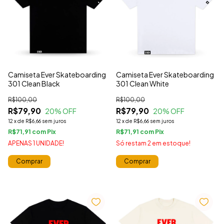
Camiseta Ever Skateboarding
Camiseta Ever Skateboarding
301 Clean Black
301 Clean White
R$100,00
R$100,00
R$79,90
R$79,90
20
% OFF
20
% OFF
12
x
de
R$6,66
sem juros
12
x
de
R$6,66
sem juros
R$71,91
com
R$71,91
com
APENAS 1 UNIDADE!
Só restam
2
em estoque!
Comprar
Comprar