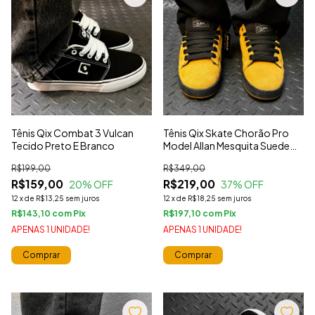
Tênis Qix Combat 3 Vulcan
Tênis Qix Skate Chorão Pro
Tecido Preto E Branco
Model Allan Mesquita Suede
Mostarda E Preto
R$199,00
R$349,00
R$159,00
R$219,00
20
% OFF
37
% OFF
12
x
de
R$13,25
sem juros
12
x
de
R$18,25
sem juros
R$143,10
com
R$197,10
com
APENAS 1 UNIDADE!
APENAS 1 UNIDADE!
Comprar
Comprar