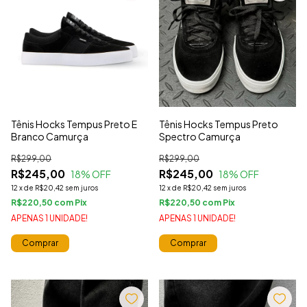
Tênis Hocks Tempus Preto E
Tênis Hocks Tempus Preto
Branco Camurça
Spectro Camurça
R$299,00
R$299,00
R$245,00
R$245,00
18
% OFF
18
% OFF
12
x
de
R$20,42
sem juros
12
x
de
R$20,42
sem juros
R$220,50
com
R$220,50
com
APENAS 1 UNIDADE!
APENAS 1 UNIDADE!
Comprar
Comprar