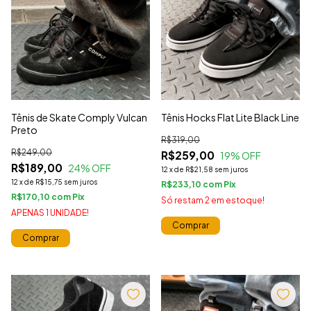
Tênis de Skate Comply Vulcan
Tênis Hocks Flat Lite Black Line
Preto
R$319,00
R$249,00
R$259,00
19
% OFF
R$189,00
24
% OFF
12
x
de
R$21,58
sem juros
12
x
de
R$15,75
sem juros
R$233,10
com
R$170,10
com
Só restam
2
em estoque!
APENAS 1 UNIDADE!
Comprar
Comprar