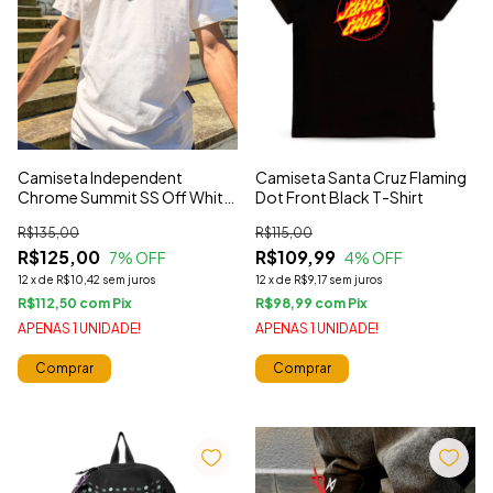
Camiseta Independent
Camiseta Santa Cruz Flaming
Chrome Summit SS Off White
Dot Front Black T-Shirt
T-Shirt
R$135,00
R$115,00
R$125,00
R$109,99
7
% OFF
4
% OFF
12
x
de
R$10,42
sem juros
12
x
de
R$9,17
sem juros
R$112,50
com
R$98,99
com
APENAS 1 UNIDADE!
APENAS 1 UNIDADE!
Comprar
Comprar