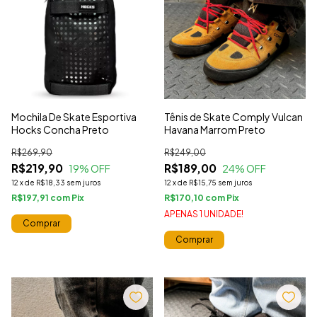
Mochila De Skate Esportiva
Tênis de Skate Comply Vulcan
Hocks Concha Preto
Havana Marrom Preto
R$269,90
R$249,00
R$219,90
R$189,00
19
% OFF
24
% OFF
12
x
de
R$18,33
sem juros
12
x
de
R$15,75
sem juros
R$197,91
com
R$170,10
com
APENAS 1 UNIDADE!
Comprar