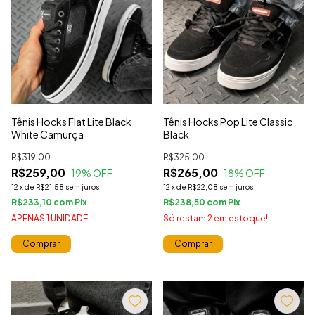
Tênis Hocks Flat Lite Black
Tênis Hocks Pop Lite Classic
White Camurça
Black
R$319,00
R$325,00
R$259,00
R$265,00
19
% OFF
18
% OFF
12
x
de
R$21,58
sem juros
12
x
de
R$22,08
sem juros
R$233,10
com
R$238,50
com
APENAS 1 UNIDADE!
Só restam
2
em estoque!
Comprar
Comprar