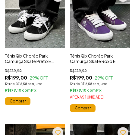
Tênis Qix Chorão Park
Tênis Qix Chorão Park
Camurça Skate Preto E
Camurça Skate Roxo E
Branco
Branco
R$279,99
R$279,99
R$199,00
R$199,00
29
% OFF
29
% OFF
12
x
de
R$16,58
sem juros
12
x
de
R$16,58
sem juros
R$179,10
com
R$179,10
com
APENAS 1 UNIDADE!
Comprar
Comprar