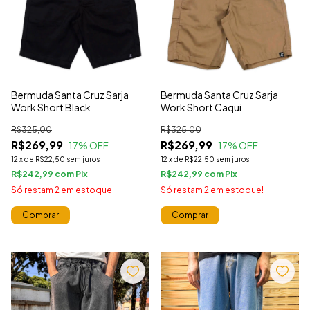
Bermuda Santa Cruz Sarja
Bermuda Santa Cruz Sarja
Work Short Black
Work Short Caqui
R$325,00
R$325,00
R$269,99
R$269,99
17
% OFF
17
% OFF
12
x
de
R$22,50
sem juros
12
x
de
R$22,50
sem juros
R$242,99
com
R$242,99
com
Só restam
2
em estoque!
Só restam
2
em estoque!
Comprar
Comprar