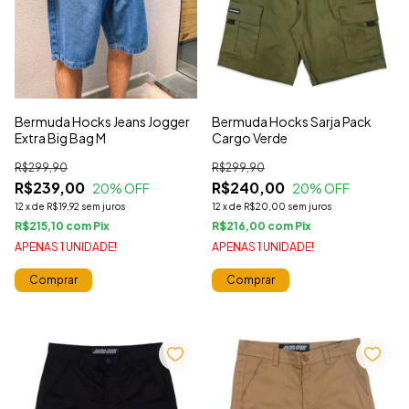
Bermuda Hocks Jeans Jogger
Bermuda Hocks Sarja Pack
Extra Big Bag M
Cargo Verde
R$299,90
R$299,90
R$239,00
R$240,00
20
% OFF
20
% OFF
12
x
de
R$19,92
sem juros
12
x
de
R$20,00
sem juros
R$215,10
com
R$216,00
com
APENAS 1 UNIDADE!
APENAS 1 UNIDADE!
Comprar
Comprar